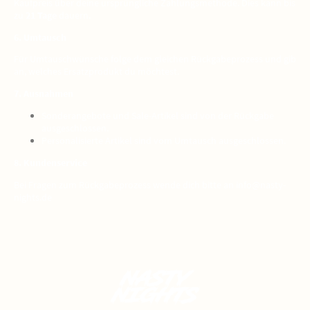
Kaufpreis über deine ursprüngliche Zahlungsmethode. Dies kann bis
zu
21 Tage
dauern.
6. Umtausch
Für Umtauschwünsche folge dem gleichen Rückgabeprozess und gib
an, welches Ersatzprodukt du möchtest.
7. Ausnahmen
Sonderangebote und Sale-Artikel sind von der Rückgabe
ausgeschlossen.
Personalisierte Artikel sind vom Umtausch ausgeschlossen.
8. Kundenservice
Bei Fragen zum Rückgabeprozess wende dich bitte an info@nasty-
nights.de