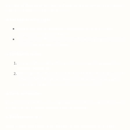
Du hast
14 Tage
ab Erhalt deiner Bestellung Zeit, um eine Rückgabe
oder einen Umtausch zu veranlassen.
2. Rückgabebedingungen
Artikel müssen ungetragen, ungewaschen und in ihrem
ursprünglichen Zustand sein.
Personalisierte Produkte oder Sonderanfertigungen sind von
der Rückgabe ausgeschlossen.
3. Rückgabeprozess
Verpacke die Artikel sicher und sende sie an die angegebene
Rücksendeadresse.
Bitte füge einen Zettel hinzu, auf dem du den Rückgabegrund
notierst, damit wir wissen wieso du den Artikel zurück gibst
und ob wir dir ggf. einen anderen zusenden sollen.
4. Rücksendekosten
Die Kosten für die Rücksendung trägst du als Kunde. Wir stellen kein
vorfrankiertes Rücksendeetikett zur Verfügung.
5. Rückerstattung
Nach Erhalt und Prüfung der Rücksendung erstatten wir dir den