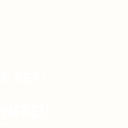
R SET!
ENFREI!
Check-Out!