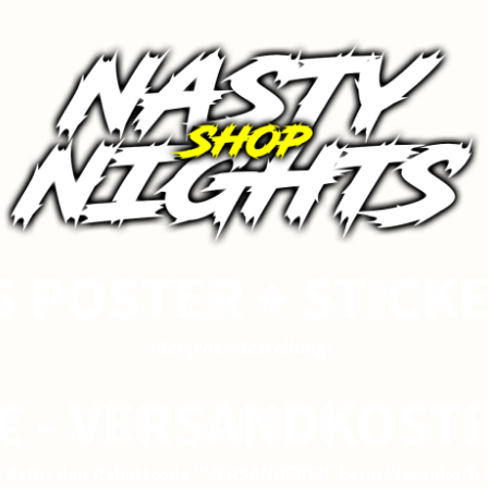
S POSTER + STICKE
Bei jeder Bestellung!
€ - VERSANDKOST
e dafür den Rabattcode "VERSANDFREI" beim Warenkorb 